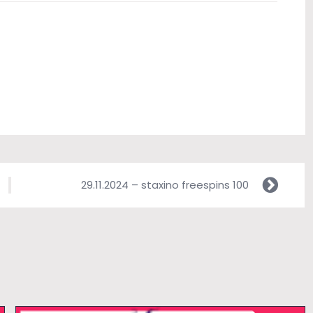
29.11.2024 – staxino freespins 100