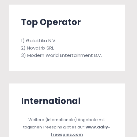
Top Operator
1)
Galaktika N.V.
2)
Novatrix SRL
3)
Modern World Entertainment B.V.
International
Weitere (internationale) Angebote mit
täglichen Freespins gibt es auf:
www.daily-
freespins.com