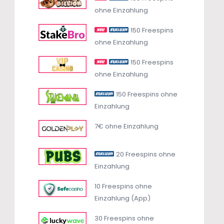
ohne Einzahlung
150 Freespins
ohne Einzahlung
150 Freespins
ohne Einzahlung
150 Freespins ohne
Einzahlung
7€ ohne Einzahlung
20 Freespins ohne
Einzahlung
10 Freespins ohne
Einzahlung (App)
30 Freespins ohne