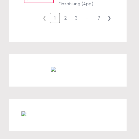
Einzahlung (App)
…
❮
1
2
3
7
❯