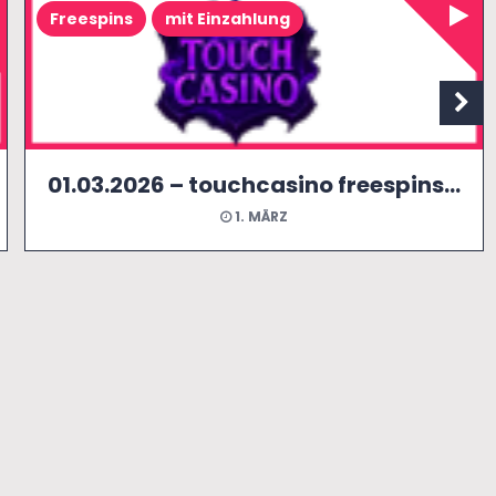
Freespins
mit Einzahlung
01.03.2026 – touchcasino freespins 50
1. MÄRZ