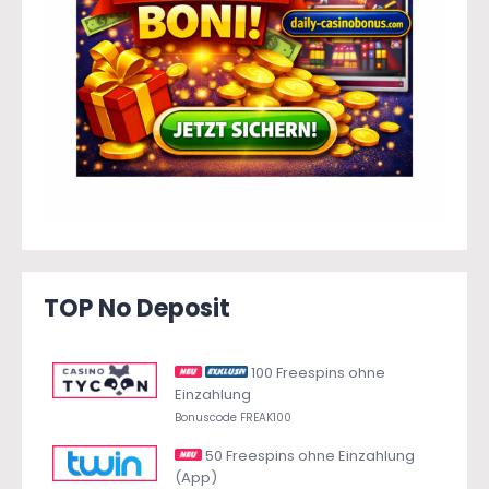
TOP No Deposit
100 Freespins ohne
Einzahlung
Bonuscode FREAK100
50 Freespins ohne Einzahlung
(App)