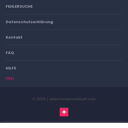
FEHLERSUCHE
Datenschutzerklärung
Kontakt
FAQ
HILFE
| EN |
© 2026 | www.freespinsaktuell.com