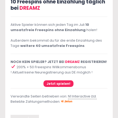
10 Freespins ohne Einzahlung täglich
bei
DREAMZ
Aktive Spieler können sich jeden Tag im Juli
10
umsatzfreie Freespins ohne Einzahlung
holen!
Außerdem bekommst du für die erste Einzahlung des
Tage
weitere 40 umsatzfreie Freespins
.
NOCH KEIN SPIELER? JETZT BEI
DREAMZ
REGISTRIEREN!
200% + 50 Freespins Willkommensbonus
! Aktuell keine Neuregistrierung aus DE möglich !
Jetzt spielen!
Verwandte Seiten betrieben von:
N1 Interactive Ltd.
Beliebte Zahlungsmethoden: