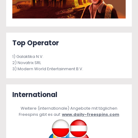
Top Operator
1)
Galaktika N.V.
2)
Novatrix SRL
3)
Modern World Entertainment B.V.
International
Weitere (internationale) Angebote mit täglichen
Freespins gibt es auf:
www.daily-freespins.com