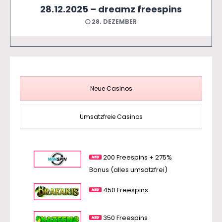
28.12.2025 – dreamz freespins
28. DEZEMBER
Neue Casinos
Umsatzfreie Casinos
200 Freespins + 275%
Bonus (alles umsatzfrei)
450 Freespins
350 Freespins