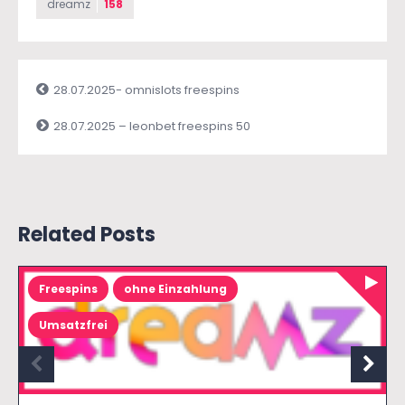
dreamz
158
28.07.2025- omnislots freespins
28.07.2025 – leonbet freespins 50
Related Posts
Freespins
ohne Einzahlung
Umsatzfrei