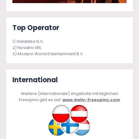
Top Operator
1)
Galaktika N.V.
2)
Novatrix SRL
3)
Modern World Entertainment B.V.
International
Weitere (internationale) Angebote mit täglichen
Freespins gibt es auf:
www.daily-freespins.com