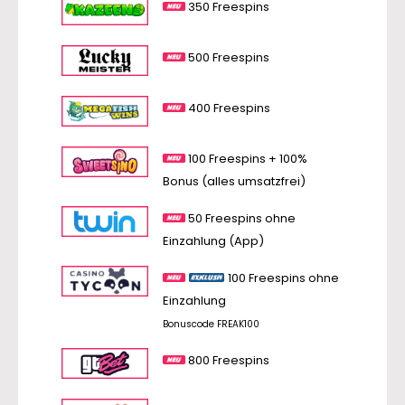
350 Freespins
500 Freespins
400 Freespins
100 Freespins + 100%
Bonus (alles umsatzfrei)
50 Freespins ohne
Einzahlung (App)
100 Freespins ohne
Einzahlung
Bonuscode FREAK100
800 Freespins