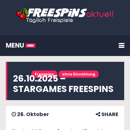
MENU
Freespins
ohne Einzahlung
26.10.2025 –
STARGAMES FREESPINS
26. Oktober
SHARE