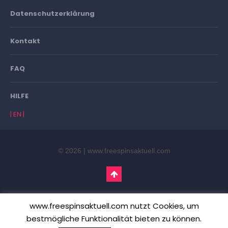
Datenschutzerklärung
Kontakt
FAQ
HILFE
| EN |
© 2026 | www.freespinsaktuell.com
Freespins ohne Einzahlung -
www.freespinsaktuell.com nutzt Cookies, um
bestmögliche Funktionalität bieten zu können.