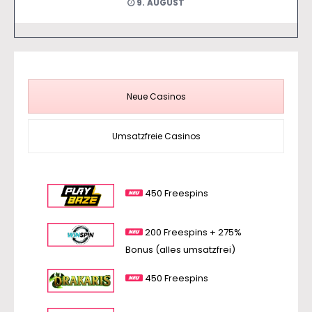
9. AUGUST
Neue Casinos
Umsatzfreie Casinos
450 Freespins
200 Freespins + 275%
Bonus (alles umsatzfrei)
450 Freespins