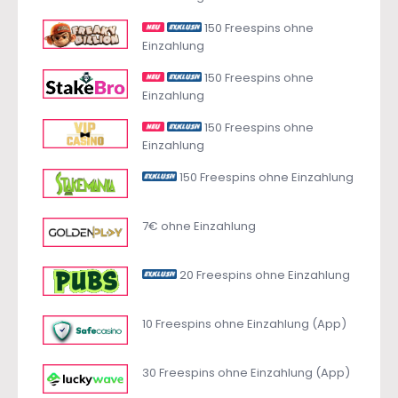
150 Freespins ohne
Einzahlung
150 Freespins ohne
Einzahlung
150 Freespins ohne
Einzahlung
150 Freespins ohne Einzahlung
7€ ohne Einzahlung
20 Freespins ohne Einzahlung
10 Freespins ohne Einzahlung (App)
30 Freespins ohne Einzahlung (App)