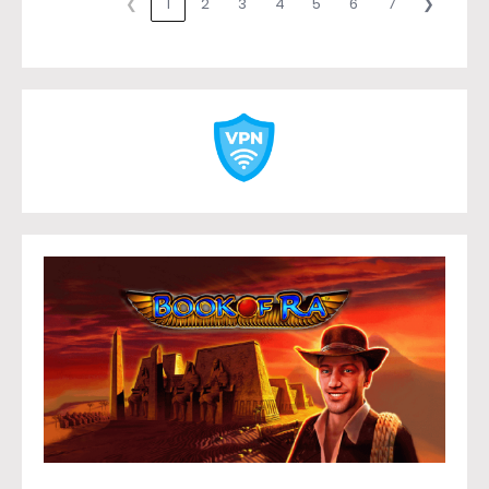
❮
1
2
3
4
5
6
7
❯