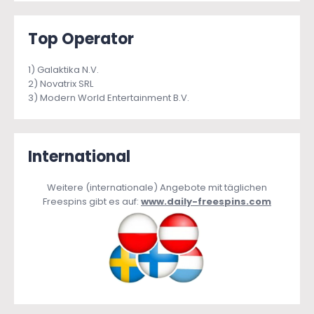
Top Operator
1)
Galaktika N.V.
2)
Novatrix SRL
3)
Modern World Entertainment B.V.
International
Weitere (internationale) Angebote mit täglichen
Freespins gibt es auf:
www.daily-freespins.com