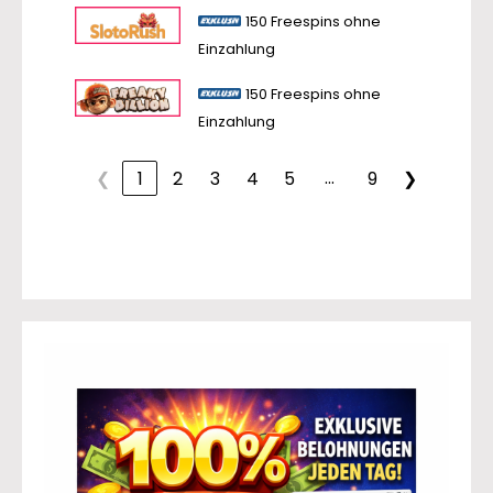
150 Freespins ohne
Einzahlung
150 Freespins ohne
Einzahlung
…
❮
1
2
3
4
5
9
❯