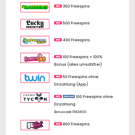
350 Freespins
500 Freespins
400 Freespins
100 Freespins + 100%
Bonus (alles umsatzfrei)
50 Freespins ohne
Einzahlung (App)
100 Freespins ohne
Einzahlung
Bonuscode FREAK100
800 Freespins