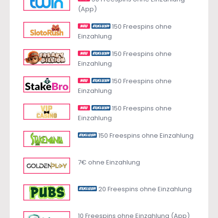
(App)
150 Freespins ohne
Einzahlung
150 Freespins ohne
Einzahlung
150 Freespins ohne
Einzahlung
150 Freespins ohne
Einzahlung
150 Freespins ohne Einzahlung
7€ ohne Einzahlung
20 Freespins ohne Einzahlung
10 Freespins ohne Einzahlung (App)