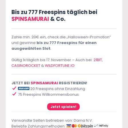
Bis zu 777 Freespins täglich bei
SPINSAMURAI
& Co.
Zahle min. 20€ ein, check die „Halloween-Promotion“
und gewinne
bis zu 777 Freespins für einen
ausgewählten Slot
.
Gültig 1x täglich bis 17. November – Auch bei:
21BIT
,
CASINOROCKET
&
WILDFORTUNE.IO
JETZT BEI
SPINSAMURAI
REGISTRIEREN!
20 Freespins ohne Einzahlung
75 Freespins Willkommensbonus
Jetzt spielen!
Verwandte Seiten betrieben von: Dama N.V.
Beliebte Zahlungsmethoden: