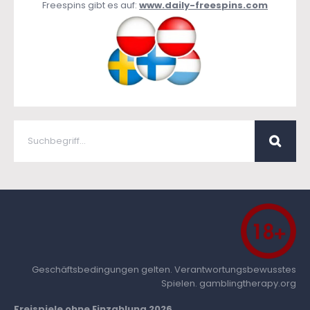
Freespins gibt es auf:
www.daily-freespins.com
Geschäftsbedingungen gelten. Verantwortungsbewusstes
Spielen.
gamblingtherapy.org
Freispiele ohne Einzahlung 2026