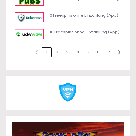
10 Freespins ohne Einzahlung (App)
30 Freespins ohne Einzahlung (App)
❮
1
2
3
4
5
6
7
❯