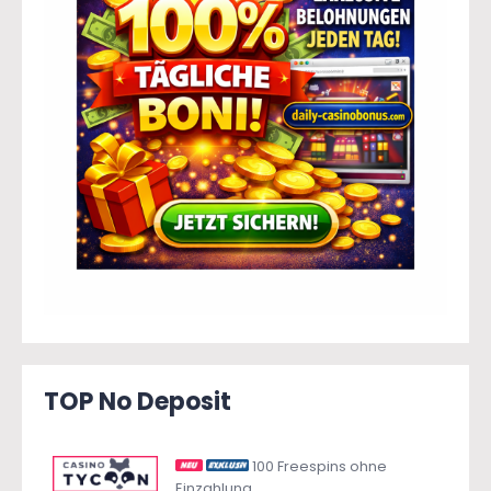
TOP No Deposit
100 Freespins ohne
Einzahlung