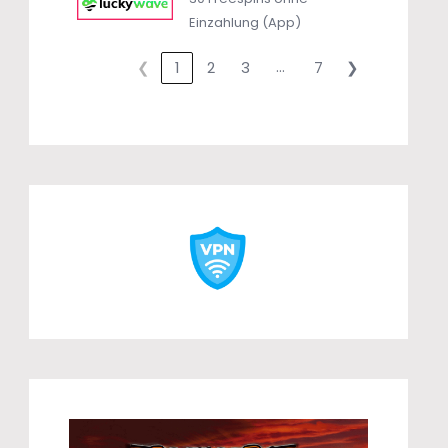
Einzahlung (App)
…
❮
1
2
3
7
❯