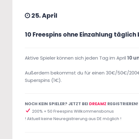
25. April
10 Freespins ohne Einzahlung täglich 
Aktive Spieler können sich jeden Tag im April
10 u
Außerdem bekommst du für einen 30€/50€/200€ E
Superspins (1€).
NOCH KEIN SPIELER? JETZT BEI
DREAMZ
REGISTRIEREN!
200% + 50 Freespins Willkommensbonus
! Aktuell keine Neuregistrierung aus DE möglich !