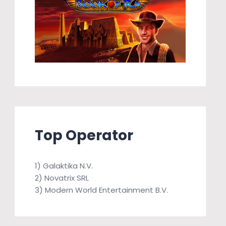
Top Operator
1)
Galaktika N.V.
2)
Novatrix SRL
3)
Modern World Entertainment B.V.