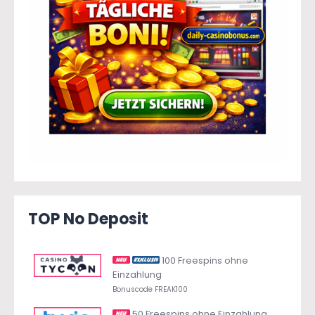
TOP No Deposit
100 Freespins ohne
Einzahlung
Bonuscode FREAK100
50 Freespins ohne Einzahlung