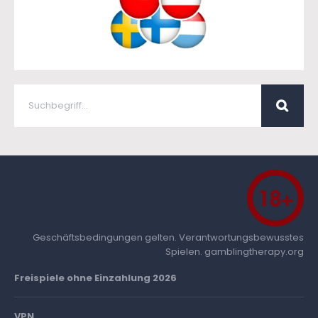
Geschäftsbedingungen gelten. Verantwortungsbewusstes
Spielen.
gamblingtherapy.org
Freispiele ohne Einzahlung 2026
VPN