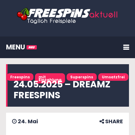
MENU
Freespins
mit
Superspins
Umsatzfrei
Einzahlung
24.05.2025 – DREAMZ
FREESPINS
24. Mai
SHARE