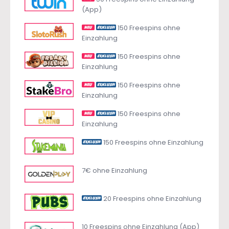
(App)
150 Freespins ohne
Einzahlung
150 Freespins ohne
Einzahlung
150 Freespins ohne
Einzahlung
150 Freespins ohne
Einzahlung
150 Freespins ohne Einzahlung
7€ ohne Einzahlung
20 Freespins ohne Einzahlung
10 Freespins ohne Einzahlung (App)