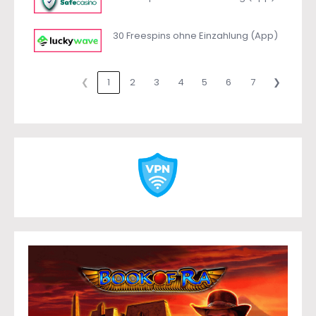
30 Freespins ohne Einzahlung (App)
❮
1
2
3
4
5
6
7
❯