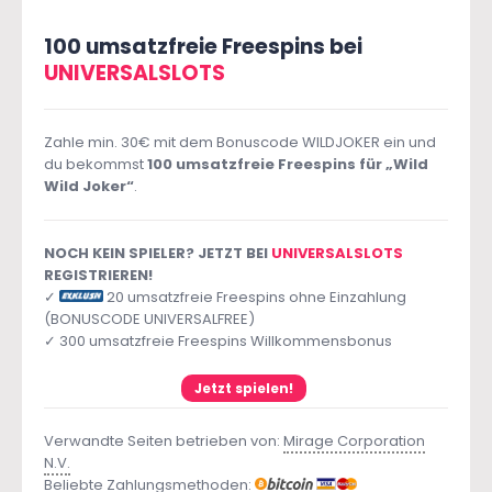
100 umsatzfreie Freespins bei
UNIVERSALSLOTS
Zahle min. 30€ mit dem Bonuscode WILDJOKER ein und
du bekommst
100 umsatzfreie Freespins für „Wild
Wild Joker“
.
NOCH KEIN SPIELER? JETZT BEI
UNIVERSALSLOTS
REGISTRIEREN!
✓
20 umsatzfreie Freespins ohne Einzahlung
(BONUSCODE UNIVERSALFREE)
✓ 300 umsatzfreie Freespins Willkommensbonus
Jetzt spielen!
Verwandte Seiten betrieben von:
Mirage Corporation
N.V.
Beliebte Zahlungsmethoden: