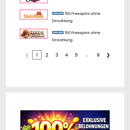
150 Freespins ohne
Einzahlung
150 Freespins ohne
Einzahlung
…
❮
1
2
3
4
5
9
❯