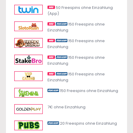
50 Freespins ohne Einzahlung
(App)
150 Freespins ohne
Einzahlung
150 Freespins ohne
Einzahlung
150 Freespins ohne
Einzahlung
150 Freespins ohne
Einzahlung
150 Freespins ohne Einzahlung
7€ ohne Einzahlung
20 Freespins ohne Einzahlung