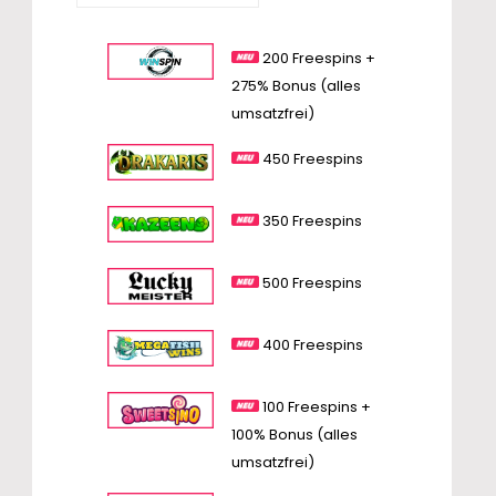
200 Freespins +
275% Bonus (alles
umsatzfrei)
450 Freespins
350 Freespins
500 Freespins
400 Freespins
100 Freespins +
100% Bonus (alles
umsatzfrei)