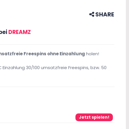
SHARE
bei
DREAMZ
msatzfreie Freespins ohne Einzahlung
holen!
inzahlung 30/100 umsatzfreie Freespins, bzw. 50
Jetzt spielen!