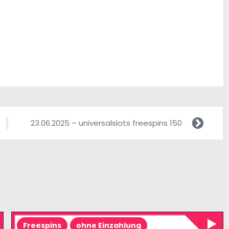
23.06.2025 – universalslots freespins 150
Freespins
ohne Einzahlung