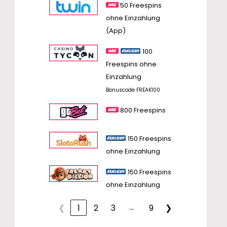
50 Freespins
ohne Einzahlung
(App)
100
Freespins ohne
Einzahlung
Bonuscode FREAK100
800 Freespins
150 Freespins
ohne Einzahlung
150 Freespins
ohne Einzahlung
…
❮
1
2
3
9
❯
Freespins
ohne Einzahlung