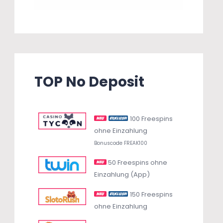
TOP No Deposit
100 Freespins
ohne Einzahlung
Bonuscode FREAK100
50 Freespins ohne
Einzahlung (App)
150 Freespins
ohne Einzahlung