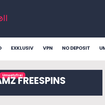
O
EXKLUSIV
VPN
NO DEPOSIT
U
Umsatzfrei
AMZ FREESPINS