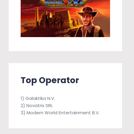
Top Operator
1)
Galaktika N.V.
2)
Novatrix SRL
3)
Modern World Entertainment B.V.