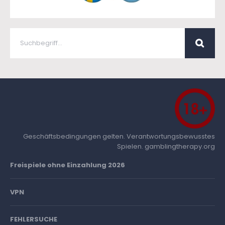
Geschäftsbedingungen gelten. Verantwortungsbewusstes
Spielen.
gamblingtherapy.org
Freispiele ohne Einzahlung 2026
VPN
FEHLERSUCHE