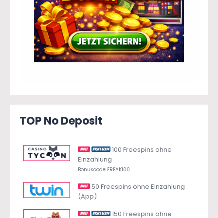
TOP No Deposit
100 Freespins ohne
Einzahlung
Bonuscode FREAK100
50 Freespins ohne Einzahlung
(App)
150 Freespins ohne