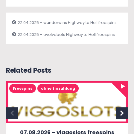
22.04.2025 – wunderwins Highway to Hell freespins
22.04.2025 – evolvebets Highway to Hell freespins
Related Posts
Freespins
ohne Einzahlung
07.08.2026 – viggoslots freespins