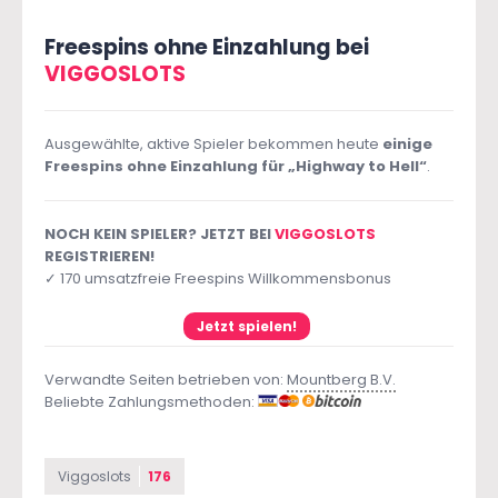
Freespins ohne Einzahlung bei
VIGGOSLOTS
Ausgewählte, aktive Spieler bekommen heute
einige
Freespins ohne Einzahlung für „Highway to Hell“
.
NOCH KEIN SPIELER? JETZT BEI
VIGGOSLOTS
REGISTRIEREN!
✓ 170 umsatzfreie Freespins Willkommensbonus
Jetzt spielen!
Verwandte Seiten betrieben von:
Mountberg B.V.
Beliebte Zahlungsmethoden:
Viggoslots
176