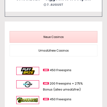
7. AUGUST
Neue Casinos
Umsatzfreie Casinos
450 Freespins
200 Freespins + 275%
Bonus (alles umsatzfrei)
450 Freespins