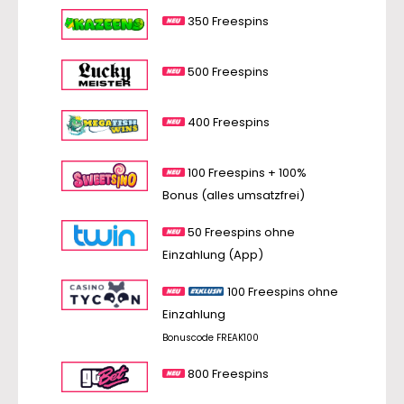
350 Freespins
500 Freespins
400 Freespins
100 Freespins + 100%
Bonus (alles umsatzfrei)
50 Freespins ohne
Einzahlung (App)
100 Freespins ohne
Einzahlung
Bonuscode FREAK100
800 Freespins