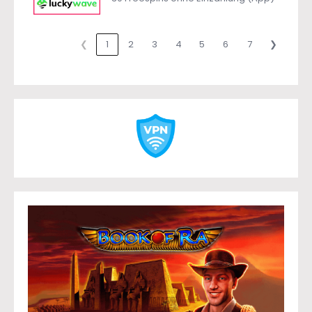
❮
1
2
3
4
5
6
7
❯