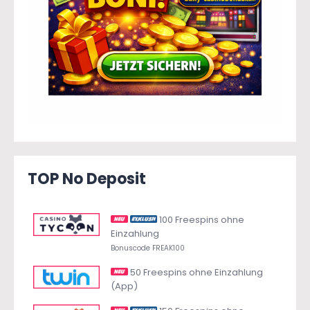
TOP No Deposit
100 Freespins ohne
Einzahlung
Bonuscode FREAK100
50 Freespins ohne Einzahlung
(App)