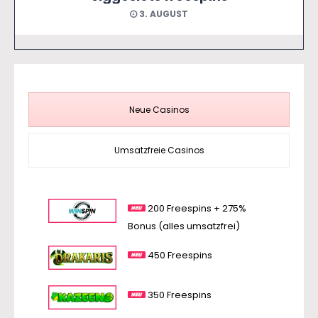
3. AUGUST
Neue Casinos
Umsatzfreie Casinos
200 Freespins + 275%
Bonus (alles umsatzfrei)
450 Freespins
350 Freespins