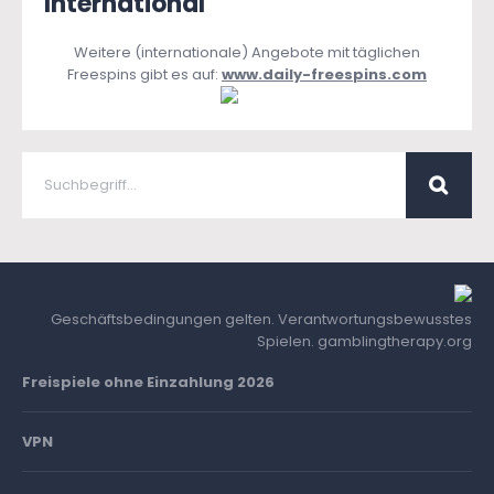
International
Weitere (internationale) Angebote mit täglichen
Freespins gibt es auf:
www.daily-freespins.com
Geschäftsbedingungen gelten. Verantwortungsbewusstes
Spielen.
gamblingtherapy.org
Freispiele ohne Einzahlung 2026
VPN