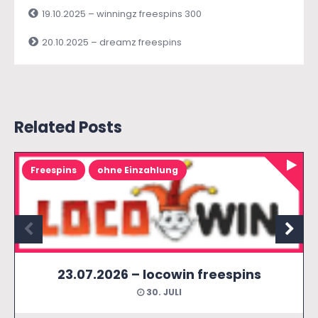
19.10.2025 – winningz freespins 300
20.10.2025 – dreamz freespins
Related Posts
Freespins
ohne Einzahlung
23.07.2026 – locowin freespins
30. JULI