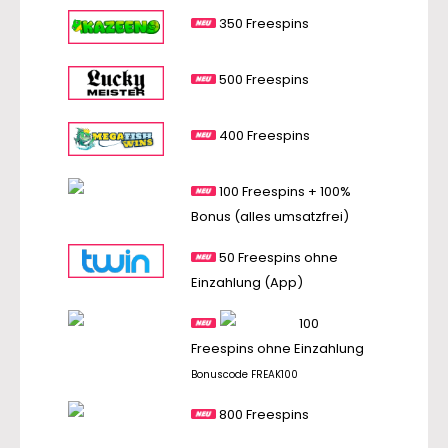
350 Freespins
500 Freespins
400 Freespins
100 Freespins + 100%
Bonus (alles umsatzfrei)
50 Freespins ohne
Einzahlung (App)
100
Freespins ohne Einzahlung
Bonuscode FREAK100
800 Freespins