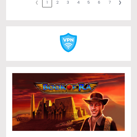
❮
1
2
3
4
5
6
7
❯