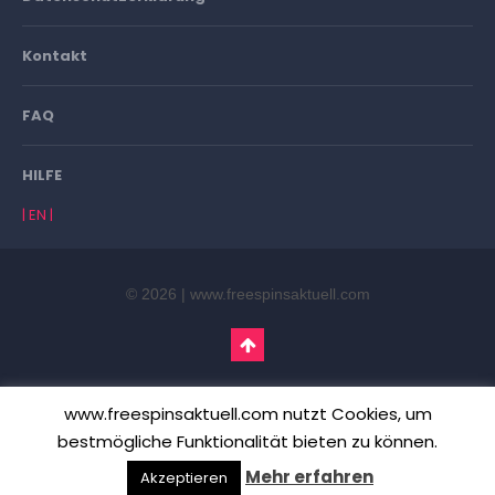
Kontakt
FAQ
HILFE
| EN |
© 2026 | www.freespinsaktuell.com
Freespins ohne Einzahlung -
www.freespinsaktuell.com nutzt Cookies, um
bestmögliche Funktionalität bieten zu können.
jeden Tag!
Mehr erfahren
Akzeptieren