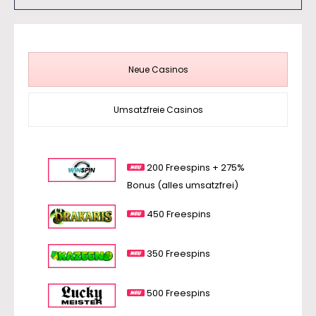
Neue Casinos
Umsatzfreie Casinos
200 Freespins + 275%
Bonus (alles umsatzfrei)
450 Freespins
350 Freespins
500 Freespins