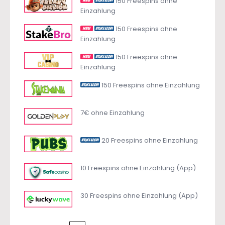
150 Freespins ohne
Einzahlung
150 Freespins ohne
Einzahlung
150 Freespins ohne
Einzahlung
150 Freespins ohne Einzahlung
7€ ohne Einzahlung
20 Freespins ohne Einzahlung
10 Freespins ohne Einzahlung (App)
30 Freespins ohne Einzahlung (App)