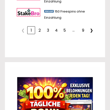
Einzahlung
150 Freespins ohne
Einzahlung
…
❮
1
2
3
4
5
9
❯