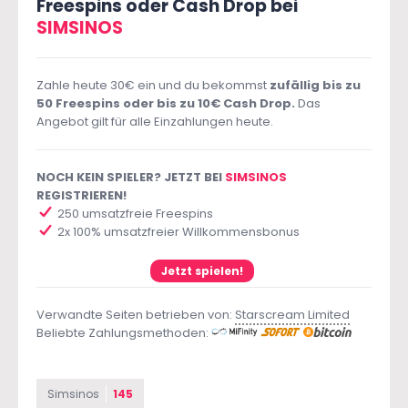
Freespins oder Cash Drop bei
SIMSINOS
Zahle heute 30€ ein und du bekommst
zufällig bis zu
50 Freespins oder bis zu 10€ Cash Drop.
Das
Angebot gilt für alle Einzahlungen heute.
NOCH KEIN SPIELER? JETZT BEI
SIMSINOS
REGISTRIEREN!
250 umsatzfreie Freespins
2x 100% umsatzfreier Willkommensbonus
Jetzt spielen!
Verwandte Seiten betrieben von:
Starscream Limited
Beliebte Zahlungsmethoden:
Simsinos
145