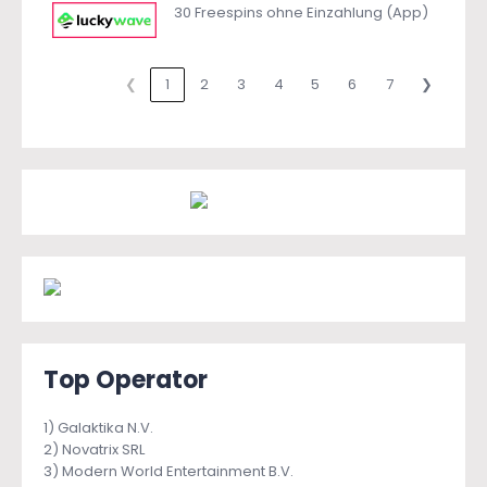
30 Freespins ohne Einzahlung (App)
❮
1
2
3
4
5
6
7
❯
Top Operator
1)
Galaktika N.V.
2)
Novatrix SRL
3)
Modern World Entertainment B.V.