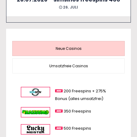
26. JULI
Neue Casinos
Umsatzfreie Casinos
200 Freespins + 275%
Bonus (alles umsatzfrei)
350 Freespins
500 Freespins