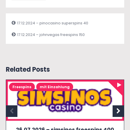
17.12.2024 – pinocasino superspins 40
17.12.2024 – johnvegas freespins 150
Related Posts
Freespins
mit Einzahlung
26.07.2026 – simsinos freespins 400