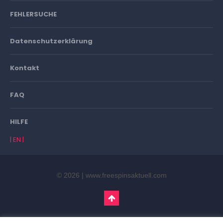
FEHLERSUCHE
Datenschutzerklärung
Kontakt
FAQ
HILFE
| EN |
© 2026 | www.freespinsaktuell.com