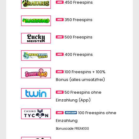
450 Freespins
350 Freespins
500 Freespins
400 Freespins
100 Freespins + 100%
Bonus (alles umsatzfrei)
50 Freespins ohne
Einzahlung (App)
100 Freespins ohne
Einzahlung
Bonuscode FREAK100