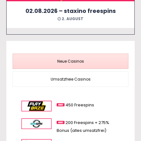
02.08.2026 – staxino freespins
2. AUGUST
Neue Casinos
Umsatzfreie Casinos
450 Freespins
200 Freespins + 275%
Bonus (alles umsatzfrei)