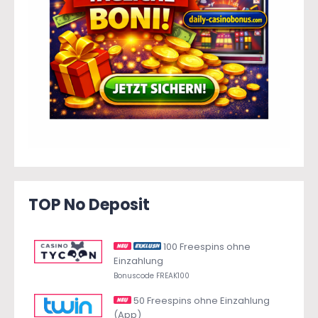
TOP No Deposit
100 Freespins ohne
Einzahlung
Bonuscode FREAK100
50 Freespins ohne Einzahlung
(App)