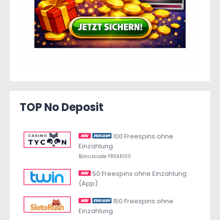
TOP No Deposit
100 Freespins ohne
Einzahlung
Bonuscode FREAK100
50 Freespins ohne Einzahlung
(App)
150 Freespins ohne
Einzahlung