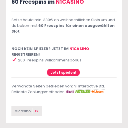
60 Freespins im
N1CASINO
Setze heute min. 330€ an weihnachtlichen Slots um und
du bekommst
60 Freespins für einen ausgewählten
Slot
.
NOCH KEIN SPIELER? JETZT IM
N1CASINO
REGISTRIEREN!
200 Freespins Willkommensbonus
Jetzt spielen!
Verwandte Seiten betrieben von:
N1 Interactive Ltd.
Beliebte Zahlungsmethoden:
n1casino
12