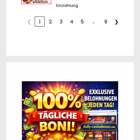
Einzahlung
…
❮
1
2
3
4
5
9
❯