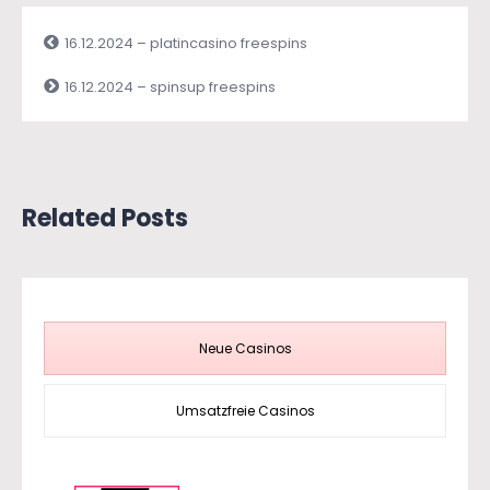
16.12.2024 – platincasino freespins
16.12.2024 – spinsup freespins
Related Posts
Neue Casinos
Umsatzfreie Casinos