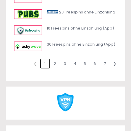
20 Freespins ohne Einzahlung
10 Freespins ohne Einzahlung (App)
30 Freespins ohne Einzahlung (App)
❮
1
2
3
4
5
6
7
❯