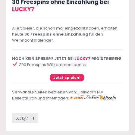
30 Freespins ohne Einzahlung bei
LUCKY7
Alle Spieler, die schon mal eingezahlt haben, erhalten
heute
30 Freespins ohne Einzahlung
für den
Weihnachtskalender.
NOCH KEIN SPIELER? JETZT BEI
LUCKY7
REGISTRIEREN!
200 Freespins Willkommensbonus
Jetzt spielen!
Verwandte Seiten betrieben von:
Hollycorn N.V.
Beliebte Zahlungsmethoden:
Lucky7
1