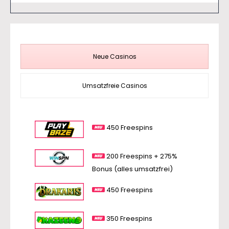
Neue Casinos
Umsatzfreie Casinos
450 Freespins
200 Freespins + 275%
Bonus (alles umsatzfrei)
450 Freespins
350 Freespins