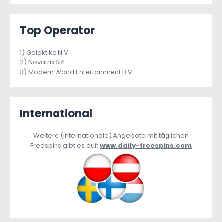
Top Operator
1)
Galaktika N.V.
2)
Novatrix SRL
3)
Modern World Entertainment B.V.
International
Weitere (internationale) Angebote mit täglichen
Freespins gibt es auf:
www.daily-freespins.com