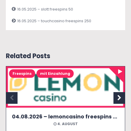
16.05.2025 – slott freespins 50
16.05.2025 – touchcasino freespins 250
Related Posts
Freespins
mit Einzahlung
04.08.2026 – lemoncasino freespins 75
4. AUGUST