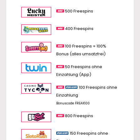
500 Freespins
400 Freespins
100 Freespins + 100%
Bonus (alles umsatzfrei)
50 Freespins ohne
Einzahlung (App)
100 Freespins ohne
Einzahlung
Bonuscode FREAK100
800 Freespins
150 Freespins ohne