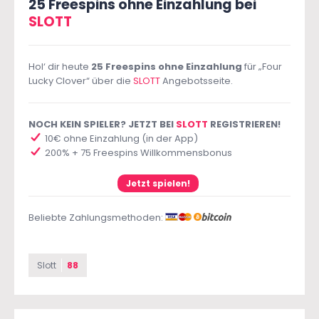
25 Freespins ohne Einzahlung bei
SLOTT
Hol‘ dir heute
25 Freespins ohne Einzahlung
für „Four
Lucky Clover“ über die
SLOTT
Angebotsseite.
NOCH KEIN SPIELER? JETZT BEI
SLOTT
REGISTRIEREN!
10€ ohne Einzahlung (in der App)
200% + 75 Freespins Willkommensbonus
Jetzt spielen!
Beliebte Zahlungsmethoden:
Slott
88