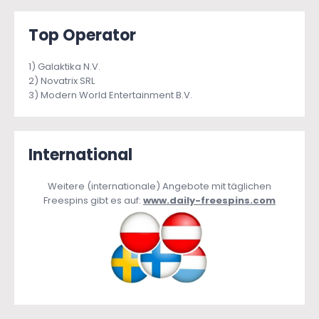
Top Operator
1)
Galaktika N.V.
2)
Novatrix SRL
3)
Modern World Entertainment B.V.
International
Weitere (internationale) Angebote mit täglichen
Freespins gibt es auf:
www.daily-freespins.com