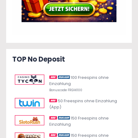
TOP No Deposit
100 Freespins ohne
Einzahlung
Bonuscode FREAK100
50 Freespins ohne Einzahlung
(App)
150 Freespins ohne
Einzahlung
150 Freespins ohne