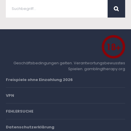
Geschäftsbedingungen gelten. Verantwortungsbewusstes
Spielen.
gamblingtherapy.org
Freispiele ohne Einzahlung 2026
VPN
FEHLERSUCHE
Datenschutzerklärung