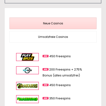
Neue Casinos
Umsatzfreie Casinos
450 Freespins
200 Freespins + 275%
Bonus (alles umsatzfrei)
450 Freespins
350 Freespins