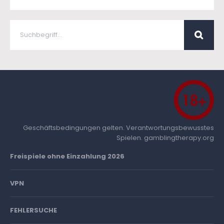
Geschäftsbedingungen gelten. Verantwortungsbewusstes
Spielen.
gamblingtherapy.org
Freispiele ohne Einzahlung 2026
VPN
FEHLERSUCHE