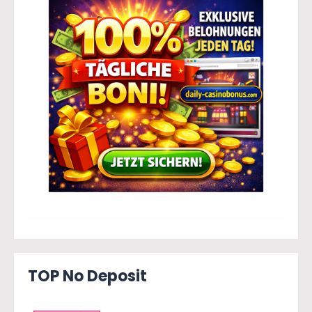
TOP No Deposit