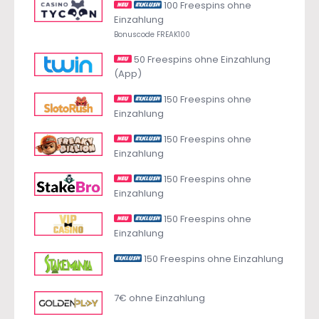
100 Freespins ohne
Einzahlung
Bonuscode FREAK100
50 Freespins ohne Einzahlung
(App)
150 Freespins ohne
Einzahlung
150 Freespins ohne
Einzahlung
150 Freespins ohne
Einzahlung
150 Freespins ohne
Einzahlung
150 Freespins ohne Einzahlung
7€ ohne Einzahlung