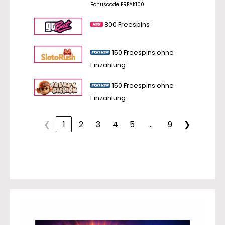
Bonuscode FREAK100
800 Freespins
150 Freespins ohne
Einzahlung
150 Freespins ohne
Einzahlung
…
❮
1
2
3
4
5
9
❯