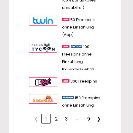
100% Bonus (alles
umsatzfrei)
50 Freespins
ohne Einzahlung
(App)
100
Freespins ohne
Einzahlung
Bonuscode FREAK100
800 Freespins
150 Freespins
ohne Einzahlung
…
❮
1
2
3
9
❯
Freespins
mit Einzahlung