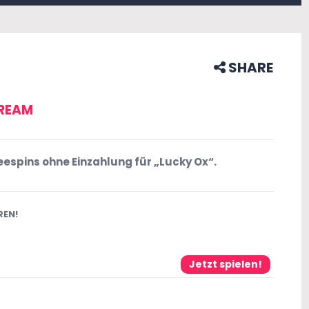
SHARE
REAM
eespins ohne Einzahlung für „Lucky Ox“.
REN!
Jetzt spielen!