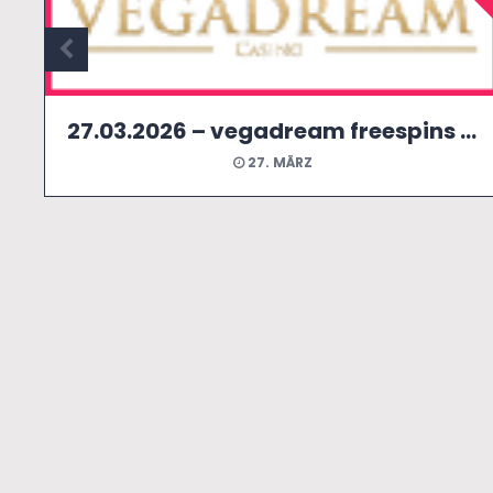
27.03.2026 – vegadream freespins 400
27. MÄRZ