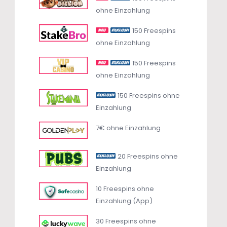
ohne Einzahlung
150 Freespins
ohne Einzahlung
150 Freespins
ohne Einzahlung
150 Freespins ohne
Einzahlung
7€ ohne Einzahlung
20 Freespins ohne
Einzahlung
10 Freespins ohne
Einzahlung (App)
30 Freespins ohne