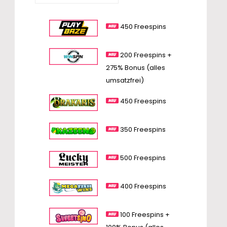
450 Freespins
200 Freespins +
275% Bonus (alles
umsatzfrei)
450 Freespins
350 Freespins
500 Freespins
400 Freespins
100 Freespins +