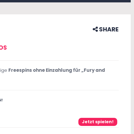
SHARE
OS
nige
Freespins ohne Einzahlung für „Fury and
N!
Jetzt spielen!