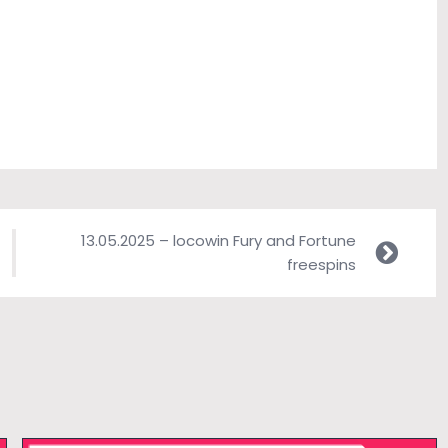
13.05.2025 – locowin Fury and Fortune
freespins