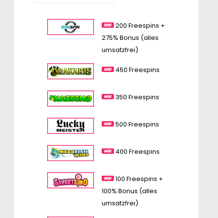
200 Freespins +
275% Bonus (alles
umsatzfrei)
450 Freespins
350 Freespins
500 Freespins
400 Freespins
100 Freespins +
100% Bonus (alles
umsatzfrei)