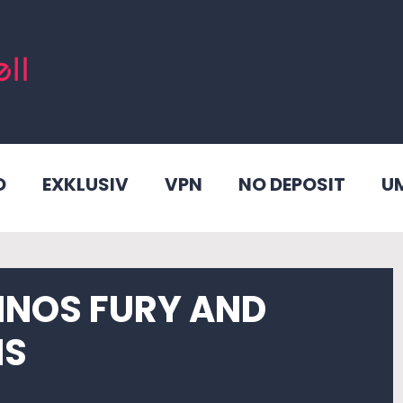
O
EXKLUSIV
VPN
NO DEPOSIT
U
SINOS FURY AND
NS