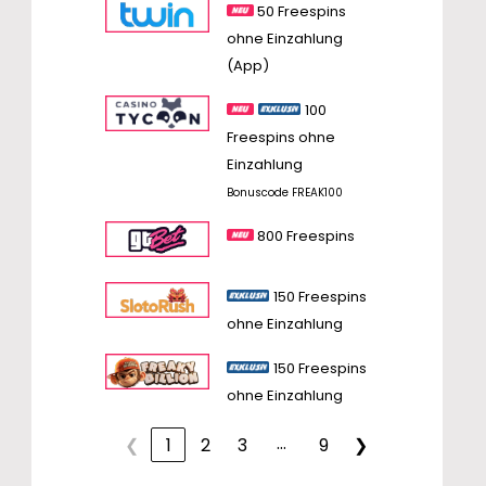
50 Freespins
ohne Einzahlung
(App)
100
Freespins ohne
Einzahlung
Bonuscode FREAK100
800 Freespins
150 Freespins
ohne Einzahlung
150 Freespins
ohne Einzahlung
…
❮
1
2
3
9
❯