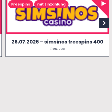
Freespins
mit Einzahlung
26.07.2026 – simsinos freespins 400
26. JULI