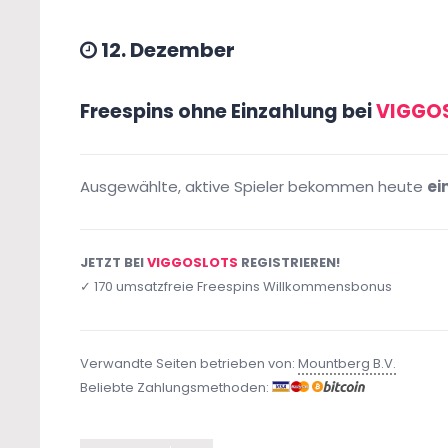
12. Dezember
Freespins ohne Einzahlung bei
VIGGO
Ausgewählte, aktive Spieler bekommen heute
ei
JETZT BEI
VIGGOSLOTS
REGISTRIEREN!
✓ 170 umsatzfreie Freespins Willkommensbonus
Verwandte Seiten betrieben von:
Mountberg B.V.
Beliebte Zahlungsmethoden: