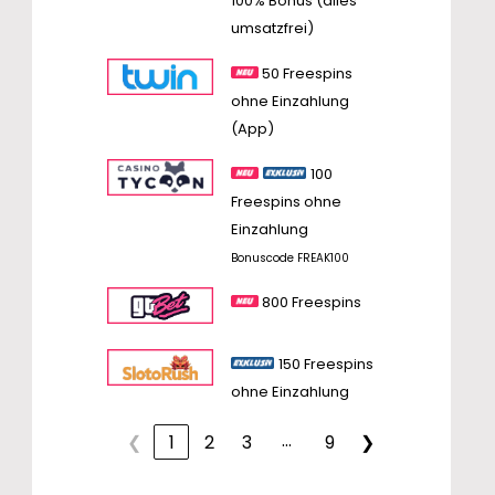
100% Bonus (alles
umsatzfrei)
50 Freespins
ohne Einzahlung
(App)
100
Freespins ohne
Einzahlung
Bonuscode FREAK100
800 Freespins
150 Freespins
Freespins
ohne Einzahlung
ohne Einzahlung
…
❮
1
2
3
9
❯