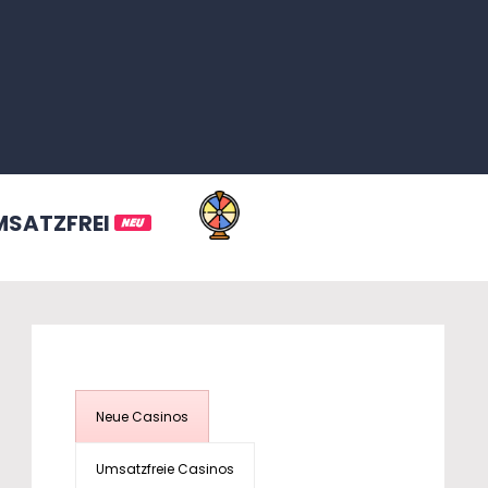
MSATZFREI
Neue Casinos
Umsatzfreie Casinos