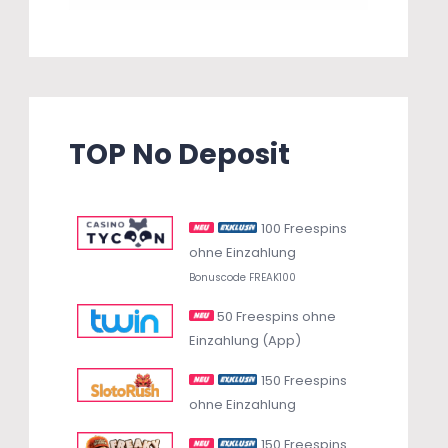
TOP No Deposit
100 Freespins
ohne Einzahlung
Bonuscode FREAK100
50 Freespins ohne
Einzahlung (App)
150 Freespins
ohne Einzahlung
150 Freespins