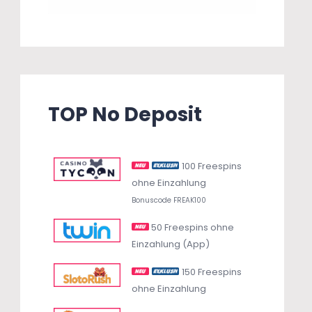
TOP No Deposit
100 Freespins
ohne Einzahlung
Bonuscode FREAK100
50 Freespins ohne
Einzahlung (App)
150 Freespins
ohne Einzahlung