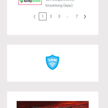
Einzahlung (App)
…
❮
1
2
3
7
❯