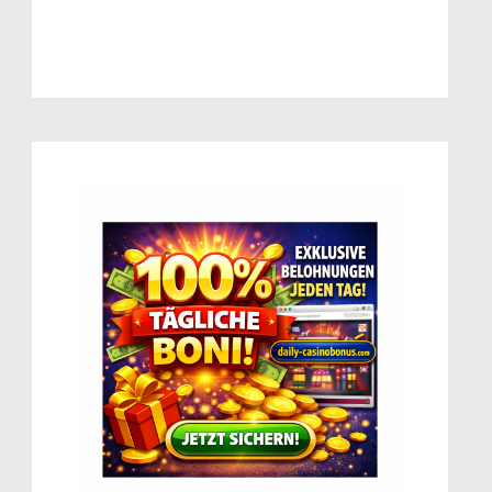
Umsatzfrei
26.12.2025 – dreamz freespins
26. DEZEMBER