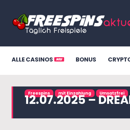
ALLE CASINOS
BONUS
CRYPT
Freespins
mit Einzahlung
Umsatzfrei
12.07.2025 – DRE