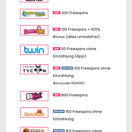
400 Freespins
100 Freespins + 100%
Bonus (alles umsatzfrei)
50 Freespins ohne
Einzahlung (App)
100 Freespins ohne
Einzahlung
Bonuscode FREAK100
800 Freespins
150 Freespins ohne
Einzahlung
150 Freespins ohne