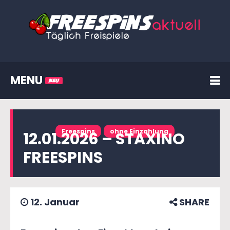
MENU
Freespins
ohne Einzahlung
12.01.2026 – STAXINO
FREESPINS
12. Januar
SHARE