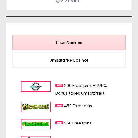
2. AUGUST
Neue Casinos
Umsatzfreie Casinos
200 Freespins + 275%
Bonus (alles umsatzfrei)
450 Freespins
350 Freespins