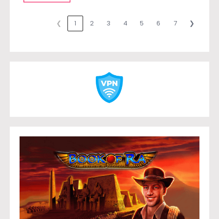
❮
1
2
3
4
5
6
7
❯