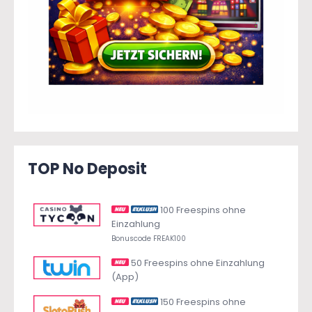
TOP No Deposit
100 Freespins ohne
Einzahlung
Bonuscode FREAK100
50 Freespins ohne Einzahlung
(App)
150 Freespins ohne