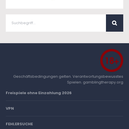
Geschäftsbedingungen gelten. Verantwortungsbewusstes
Spielen.
gamblingtherapy.org
Freispiele ohne Einzahlung 2026
VPN
FEHLERSUCHE