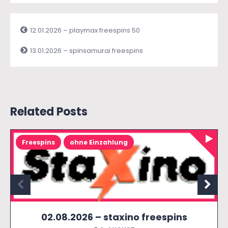
12.01.2026 – playmax freespins 50
13.01.2026 – spinsamurai freespins
Related Posts
Freespins
ohne Einzahlung
02.08.2026 – staxino freespins