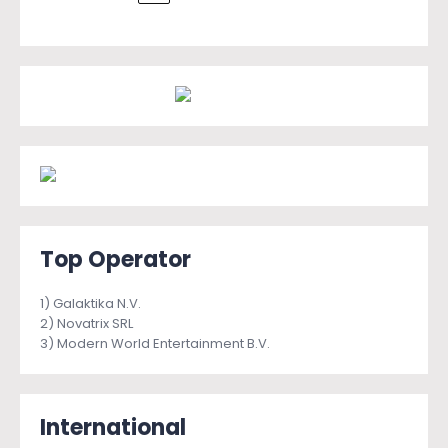
Top Operator
1)
Galaktika N.V.
2)
Novatrix SRL
3)
Modern World Entertainment B.V.
International