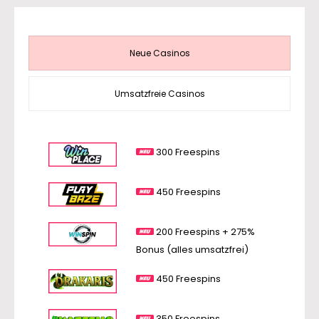
Neue Casinos
Umsatzfreie Casinos
300 Freespins
450 Freespins
200 Freespins + 275%
Bonus (alles umsatzfrei)
450 Freespins
350 Freespins