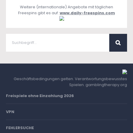
Weitere (internationale) Angebote mit täglichen
Freespins gibt es auf:
www.daily-freespins.com
Geschäftsbedingungen gelten. Verantwortungsbewusstes
Spielen.
gamblingtherapy.org
Freispiele ohne Einzahlung 2026
VPN
FEHLERSUCHE