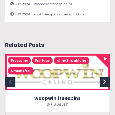
11.12.2024 – winmaker freespins 70
11.12.2024 – rooli freespins superspins box
Related Posts
Freespins
Freitags
ohne Einzahlung
Umsatzfrei
woopwin freespins
7. AUGUST