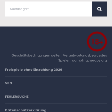
Geschäftsbedingungen gelten. Verantwortungsbewusstes
Spielen.
gamblingtherapy.org
Freispiele ohne Einzahlung 2026
VPN
FEHLERSUCHE
Datenschutzerklärung