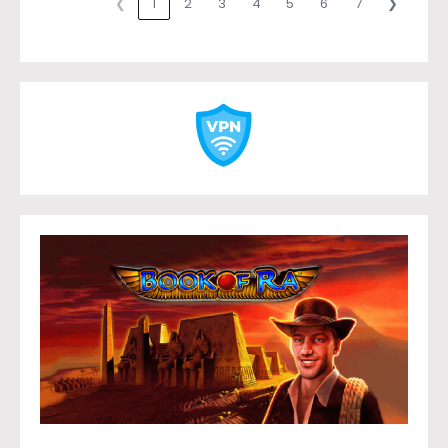
❮
1
2
3
4
5
6
7
❯