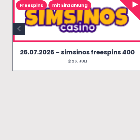
Freespins
mit Einzahlung
26.07.2026 – simsinos freespins 400
26. JULI