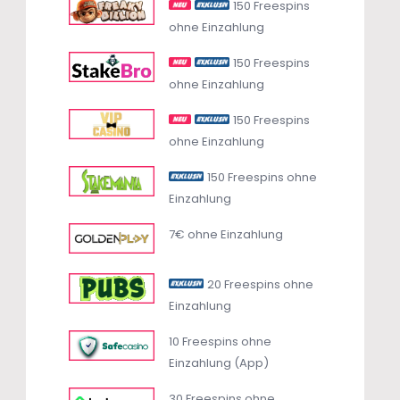
150 Freespins
ohne Einzahlung
150 Freespins
ohne Einzahlung
150 Freespins
ohne Einzahlung
150 Freespins ohne
Einzahlung
7€ ohne Einzahlung
20 Freespins ohne
Einzahlung
10 Freespins ohne
Einzahlung (App)
30 Freespins ohne