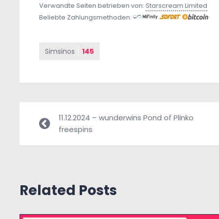
Verwandte Seiten betrieben von:
Starscream Limited
Beliebte Zahlungsmethoden:
Simsinos
145
11.12.2024 – wunderwins Pond of Plinko
freespins
Related Posts