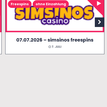
Freespins
ohne Einzahlung
07.07.2026 – simsinos freespins
7. JULI