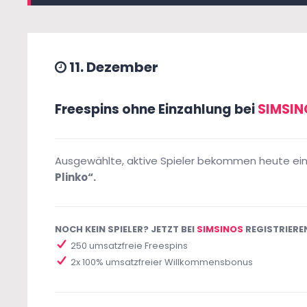
11. Dezember
Freespins ohne Einzahlung bei
SIMSIN
Ausgewählte, aktive Spieler bekommen heute ei
Plinko“.
NOCH KEIN SPIELER? JETZT BEI
SIMSINOS
REGISTRIERE
250 umsatzfreie Freespins
2x 100% umsatzfreier Willkommensbonus