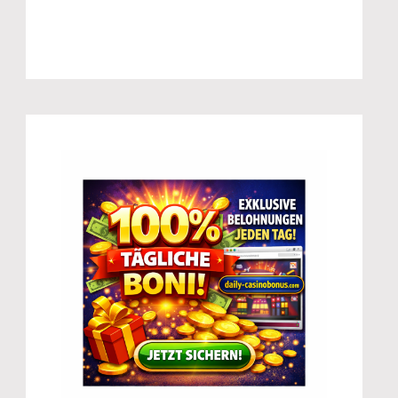
Freespins
ohne Einzahlung
30.06.2026 – simsinos freespins
30. JUNI