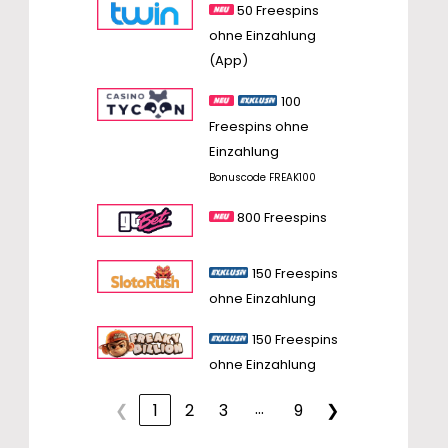
50 Freespins
ohne Einzahlung
(App)
100
Freespins ohne
Einzahlung
Bonuscode FREAK100
800 Freespins
150 Freespins
ohne Einzahlung
150 Freespins
ohne Einzahlung
…
❮
1
2
3
9
❯