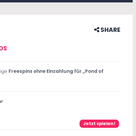
SHARE
OS
nige
Freespins ohne Einzahlung für „Pond of
N!
Jetzt spielen!