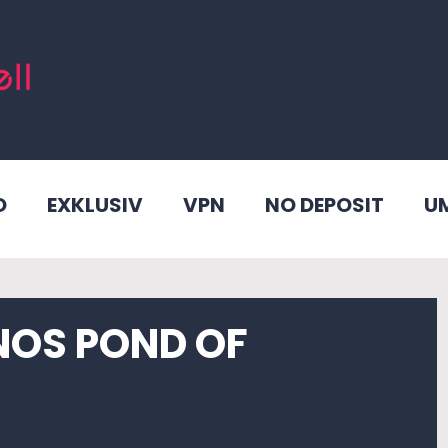
O
EXKLUSIV
VPN
NO DEPOSIT
U
INOS POND OF