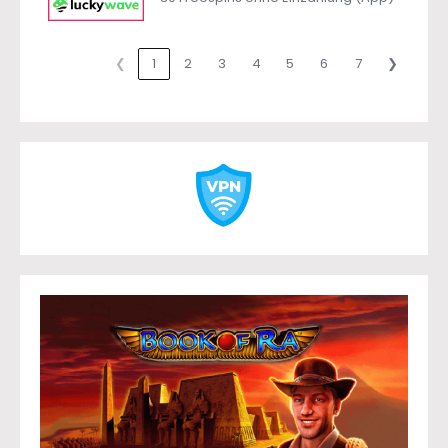
❮
1
2
3
4
5
6
7
❯