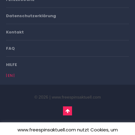
Datenschutzerklärung
Kontakt
FAQ
HILFE
| EN |
© 2026 | www.freespinsaktuell.com
Freespins ohne Einzahlung -
www.freespinsaktuell.com nutzt Cookies, um