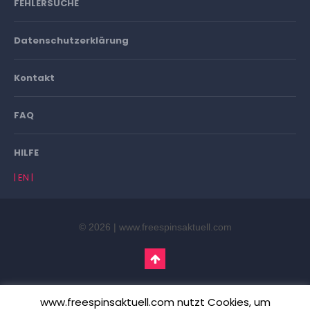
FEHLERSUCHE
Datenschutzerklärung
Kontakt
FAQ
HILFE
| EN |
© 2026 | www.freespinsaktuell.com
Freespins ohne Einzahlung -
www.freespinsaktuell.com nutzt Cookies, um