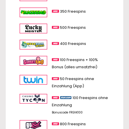
350 Freespins
500 Freespins
400 Freespins
100 Freespins + 100%
Bonus (alles umsatzfrei)
50 Freespins ohne
Einzahlung (App)
100 Freespins ohne
Einzahlung
Bonuscode FREAK100
800 Freespins