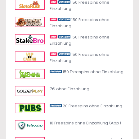
150 Freespins ohne
Einzahlung
150 Freespins ohne
Einzahlung
150 Freespins ohne
Einzahlung
150 Freespins ohne
Einzahlung
150 Freespins ohne Einzahlung
7€ ohne Einzahlung
20 Freespins ohne Einzahlung
10 Freespins ohne Einzahlung (App)