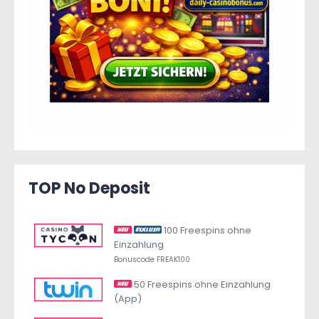
TOP No Deposit
100 Freespins ohne
Einzahlung
Bonuscode FREAK100
50 Freespins ohne Einzahlung
(App)