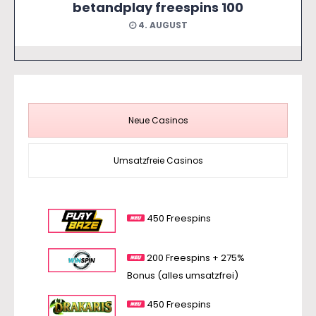
betandplay freespins 100
4. AUGUST
Neue Casinos
Umsatzfreie Casinos
450 Freespins
200 Freespins + 275%
Bonus (alles umsatzfrei)
450 Freespins