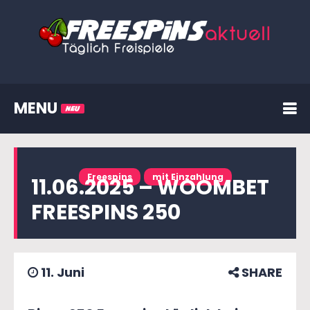
MENU
Freespins
mit Einzahlung
11.06.2025 – WOOMBET
FREESPINS 250
11. Juni
SHARE