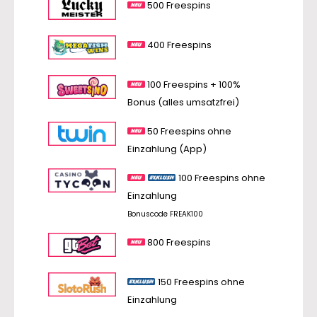
500 Freespins
400 Freespins
100 Freespins + 100%
Bonus (alles umsatzfrei)
50 Freespins ohne
Einzahlung (App)
100 Freespins ohne
Einzahlung
Bonuscode FREAK100
800 Freespins
150 Freespins ohne
Einzahlung