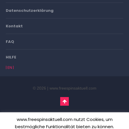
Datenschutzerklärung
Kontakt
FAQ
HILFE
| EN |
© 2026 | www.freespinsaktuell.com
Freespins ohne Einzahlung -
www.freespinsaktuell.com nutzt Cookies, um
bestmögliche Funktionalität bieten zu können.