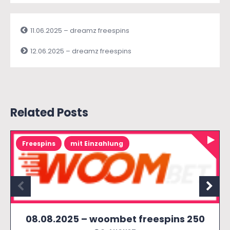
11.06.2025 – dreamz freespins
12.06.2025 – dreamz freespins
Related Posts
Freespins
mit Einzahlung
08.08.2025 – woombet freespins 250