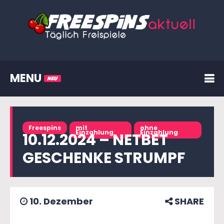
MENU
Freespins
mit
ohne
Einzahlung
Einzahlung
10.12.2024 – NETBET
GESCHENKE STRUMPF
10. Dezember
SHARE