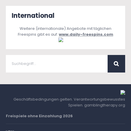
International
Weitere (internationale) Angebote mit täglichen
Freespins gibt es auf:
www.daily-freespins.com
Geschäftsbedingungen gelten. Verantwortungsbewusstes
Spielen.
gamblingtherapy.org
Freispiele ohne Einzahlung 2026