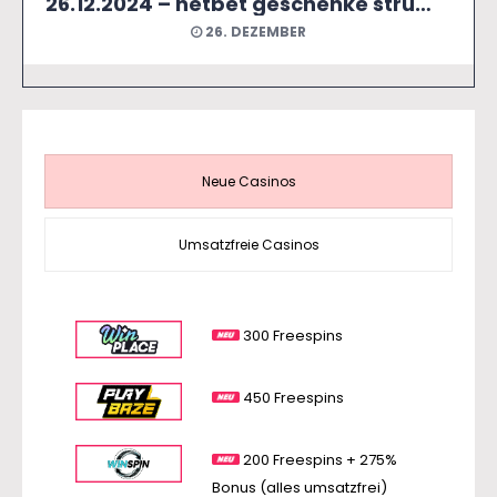
26.12.2024 – netbet geschenke strumpf
26. DEZEMBER
Neue Casinos
Umsatzfreie Casinos
300 Freespins
450 Freespins
200 Freespins + 275%
Bonus (alles umsatzfrei)