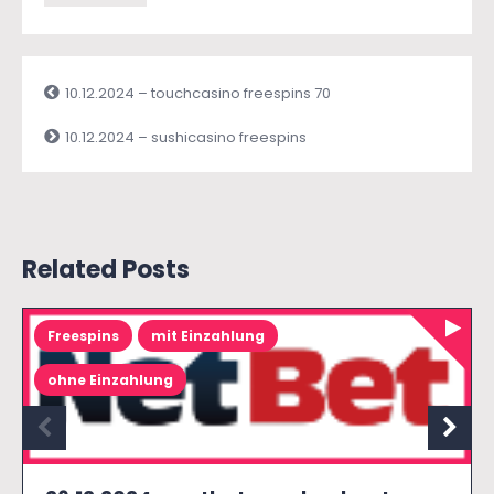
10.12.2024 – touchcasino freespins 70
10.12.2024 – sushicasino freespins
Related Posts
Freespins
mit Einzahlung
ohne Einzahlung