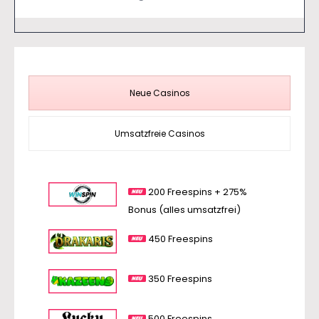
Neue Casinos
Umsatzfreie Casinos
200 Freespins + 275%
Bonus (alles umsatzfrei)
450 Freespins
350 Freespins
500 Freespins