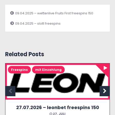
09.04.2025 – wettenlive Fruits First freespins 150
09.04.2025 – slott freespins
Related Posts
Freespins
mit Einzahlung
27.07.2026 – leonbet freespins 150
27. JULI