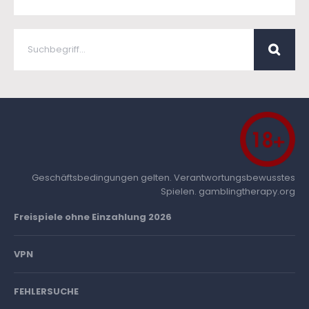
Geschäftsbedingungen gelten. Verantwortungsbewusstes
Spielen.
gamblingtherapy.org
Freispiele ohne Einzahlung 2026
VPN
FEHLERSUCHE