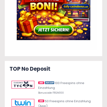
TOP No Deposit
100 Freespins ohne
Einzahlung
Bonuscode FREAK100
50 Freespins ohne Einzahlung
(App)