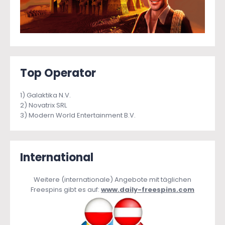
Top Operator
1)
Galaktika N.V.
2)
Novatrix SRL
3)
Modern World Entertainment B.V.
International
Weitere (internationale) Angebote mit täglichen
Freespins gibt es auf:
www.daily-freespins.com