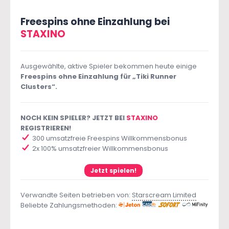
Freespins ohne Einzahlung bei
STAXINO
Ausgewählte, aktive Spieler bekommen heute einige
Freespins ohne Einzahlung für „Tiki Runner
Clusters“.
NOCH KEIN SPIELER? JETZT BEI
STAXINO
REGISTRIEREN!
300 umsatzfreie Freespins Willkommensbonus
2x 100% umsatzfreier Willkommensbonus
Jetzt spielen!
Verwandte Seiten betrieben von:
Starscream Limited
Beliebte Zahlungsmethoden: