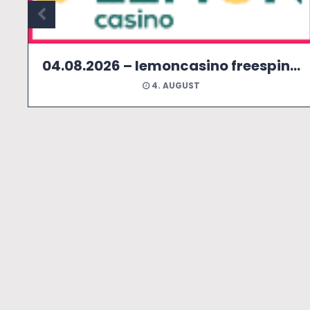
04.08.2026 – lemoncasino freespins 75
4. AUGUST