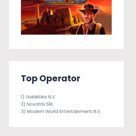
Top Operator
1)
Galaktika N.V.
2)
Novatrix SRL
3)
Modern World Entertainment B.V.