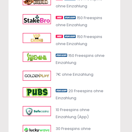
ohne Einzahlung
150 Freespins
ohne Einzahlung
150 Freespins
ohne Einzahlung
150 Freespins ohne
Einzahlung
7€ ohne Einzahlung
20 Freespins ohne
Einzahlung
10 Freespins ohne
Einzahlung (App)
30 Freespins ohne