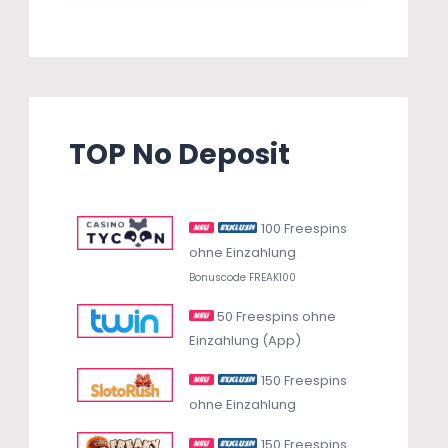
TOP No Deposit
100 Freespins
ohne Einzahlung
Bonuscode FREAK100
50 Freespins ohne
Einzahlung (App)
150 Freespins
ohne Einzahlung
150 Freespins