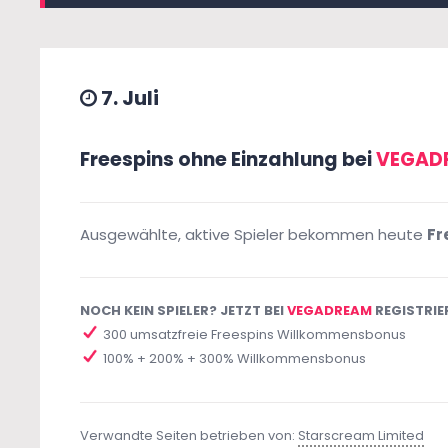
7. Juli
Freespins ohne Einzahlung bei
VEGAD
Ausgewählte, aktive Spieler bekommen heute
Fr
NOCH KEIN SPIELER? JETZT BEI
VEGADREAM
REGISTRIE
300 umsatzfreie Freespins Willkommensbonus
100% + 200% + 300% Willkommensbonus
Verwandte Seiten betrieben von:
Starscream Limited