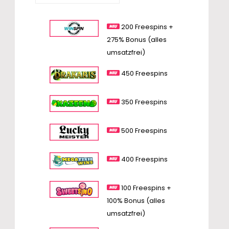
200 Freespins +
275% Bonus (alles
umsatzfrei)
450 Freespins
350 Freespins
500 Freespins
400 Freespins
100 Freespins +
100% Bonus (alles
umsatzfrei)