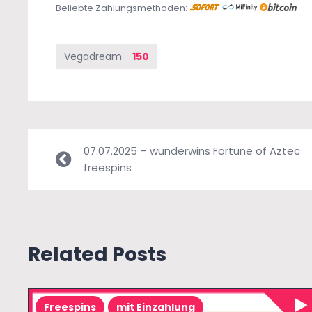
Beliebte Zahlungsmethoden:
Vegadream
150
07.07.2025 – wunderwins Fortune of Aztec
freespins
Related Posts
Freespins
mit Einzahlung