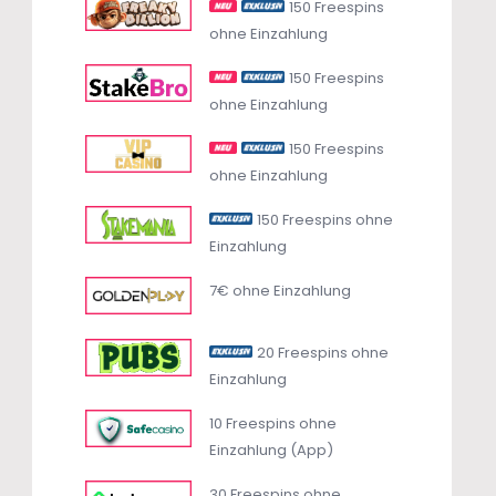
150 Freespins
ohne Einzahlung
150 Freespins
ohne Einzahlung
150 Freespins
ohne Einzahlung
150 Freespins ohne
Einzahlung
7€ ohne Einzahlung
20 Freespins ohne
Einzahlung
10 Freespins ohne
Einzahlung (App)
30 Freespins ohne