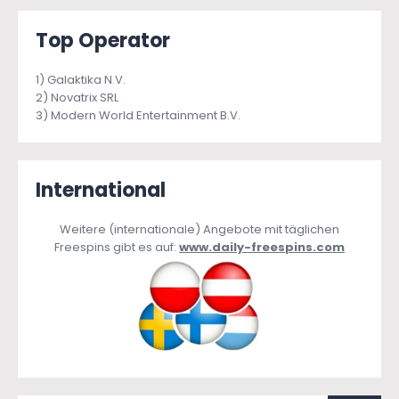
Top Operator
1)
Galaktika N.V.
2)
Novatrix SRL
3)
Modern World Entertainment B.V.
International
Weitere (internationale) Angebote mit täglichen
Freespins gibt es auf:
www.daily-freespins.com