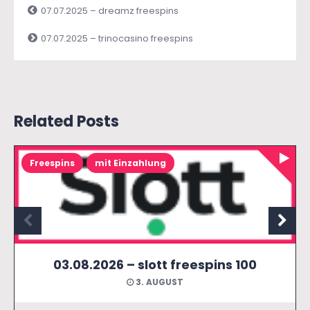
07.07.2025 – dreamz freespins
07.07.2025 – trinocasino freespins
Related Posts
Freespins
mit Einzahlung
03.08.2026 – slott freespins 100
3. AUGUST