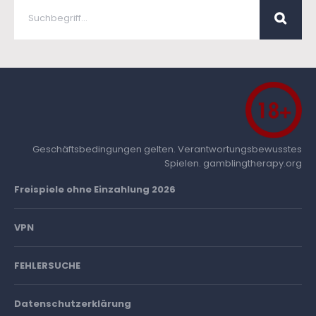
Geschäftsbedingungen gelten. Verantwortungsbewusstes
Spielen.
gamblingtherapy.org
Freispiele ohne Einzahlung 2026
VPN
FEHLERSUCHE
Datenschutzerklärung