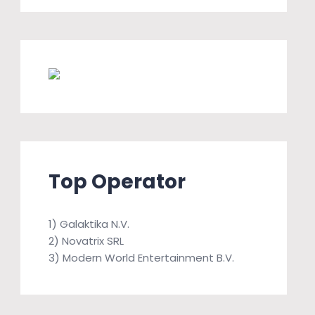
Top Operator
1)
Galaktika N.V.
2)
Novatrix SRL
3)
Modern World Entertainment B.V.