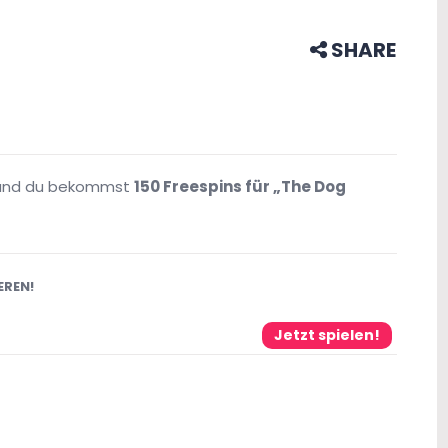
SHARE
n und du bekommst
150 Freespins für „The Dog
EREN!
Jetzt spielen!