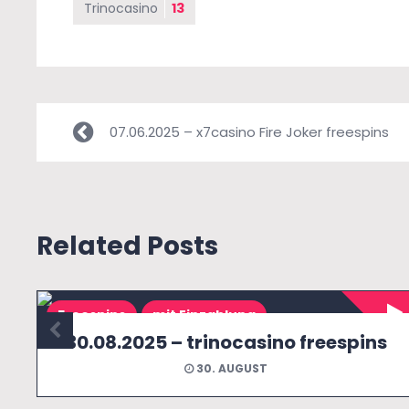
Trinocasino
13
07.06.2025 – x7casino Fire Joker freespins
Related Posts
Freespins
mit Einzahlung
30.08.2025 – trinocasino freespins
30. AUGUST