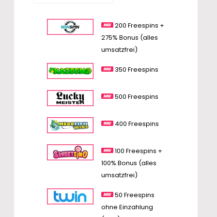
200 Freespins +
275% Bonus (alles
umsatzfrei)
350 Freespins
500 Freespins
400 Freespins
100 Freespins +
100% Bonus (alles
umsatzfrei)
50 Freespins
ohne Einzahlung