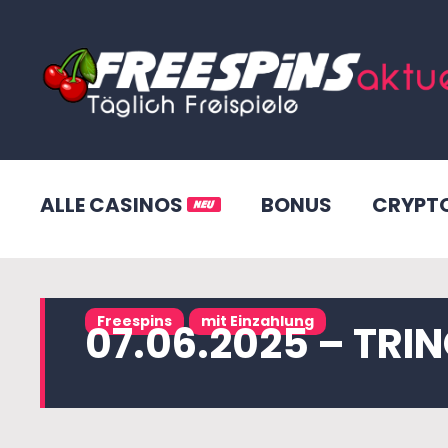
ALLE CASINOS
BONUS
CRYPT
Freespins
mit Einzahlung
07.06.2025 – TRI