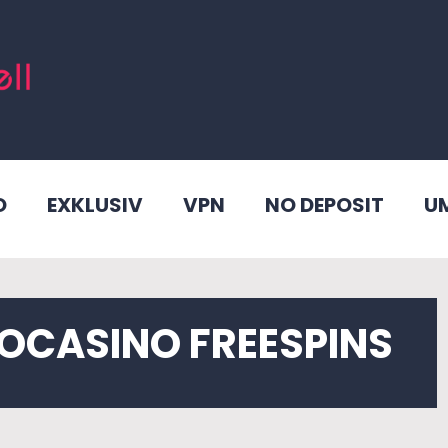
O
EXKLUSIV
VPN
NO DEPOSIT
U
NOCASINO FREESPINS