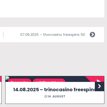
07.06.2025 – thorcasino freespins 50
Freespins
mit Einzahlung
14.08.2025 – trinocasino freespins
14. AUGUST