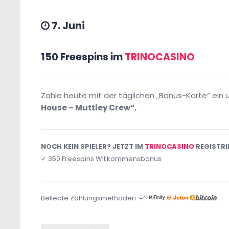
7. Juni
150 Freespins im
TRINOCASINO
Zahle heute mit der täglichen „Bonus-Karte“ ei
House – Muttley Crew“.
NOCH KEIN SPIELER? JETZT IM
TRINOCASINO
REGISTRI
✓ 350 Freespins Willkommensbonus
Beliebte Zahlungsmethoden: