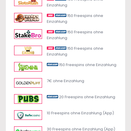
Einzahlung
150 Freespins ohne
Einzahlung
150 Freespins ohne
Einzahlung
150 Freespins ohne
Einzahlung
150 Freespins ohne Einzahlung
7€ ohne Einzahlung
20 Freespins ohne Einzahlung
10 Freespins ohne Einzahlung (App)
30 Freespins ohne Einzahlung (App)