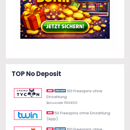
TOP No Deposit
100 Freespins ohne
Einzahlung
Bonuscode FREAK100
50 Freespins ohne Einzahlung
(App)
150 Freespins ohne