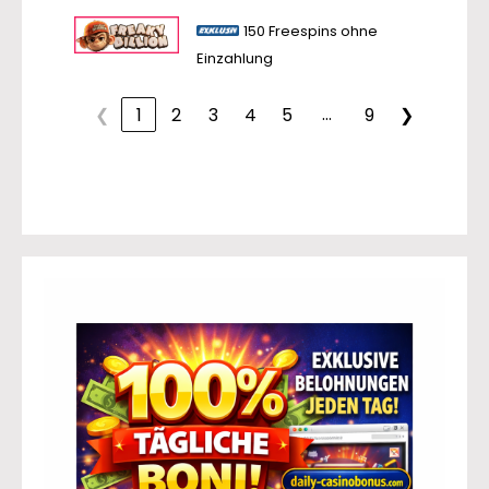
150 Freespins ohne
Einzahlung
…
❮
1
2
3
4
5
9
❯