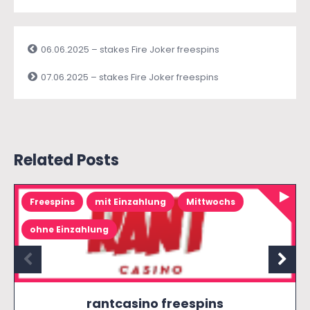
06.06.2025 – stakes Fire Joker freespins
07.06.2025 – stakes Fire Joker freespins
Related Posts
Freespins
mit Einzahlung
Mittwochs
ohne Einzahlung
rantcasino freespins