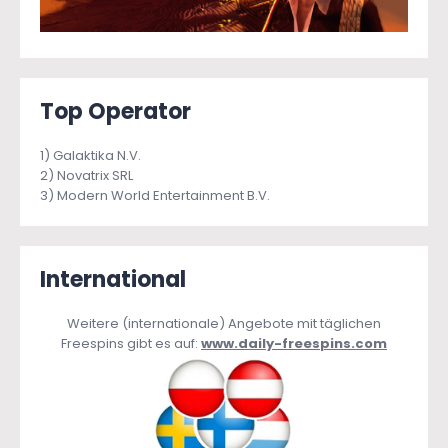
Top Operator
1)
Galaktika N.V.
2)
Novatrix SRL
3)
Modern World Entertainment B.V.
International
Weitere (internationale) Angebote mit täglichen
Freespins gibt es auf:
www.daily-freespins.com