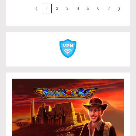
❮
1
2
3
4
5
6
7
❯