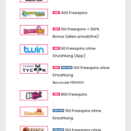
400 Freespins
100 Freespins + 100%
Bonus (alles umsatzfrei)
50 Freespins ohne
Einzahlung (App)
100 Freespins ohne
Einzahlung
Bonuscode FREAK100
800 Freespins
150 Freespins ohne
Einzahlung
150 Freespins ohne