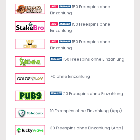
150 Freespins ohne
Einzahlung
150 Freespins ohne
Einzahlung
150 Freespins ohne
Einzahlung
150 Freespins ohne Einzahlung
7€ ohne Einzahlung
20 Freespins ohne Einzahlung
10 Freespins ohne Einzahlung (App)
30 Freespins ohne Einzahlung (App)