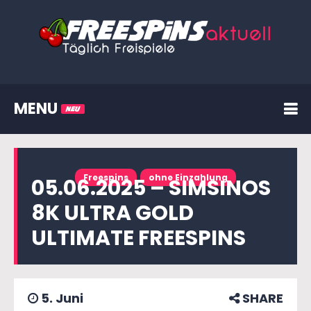
MENU
Freespins
ohne Einzahlung
05.06.2025 – SIMSINOS
8K ULTRA GOLD
ULTIMATE FREESPINS
5. Juni
SHARE