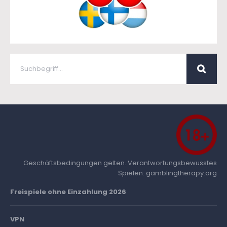
Geschäftsbedingungen gelten. Verantwortungsbewusstes
Spielen.
gamblingtherapy.org
Freispiele ohne Einzahlung 2026
VPN