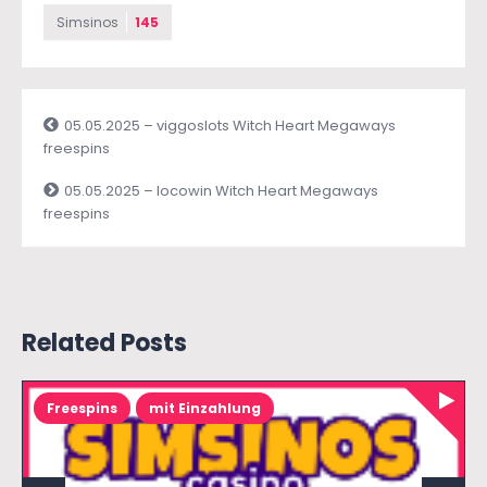
Simsinos
145
05.05.2025 – viggoslots Witch Heart Megaways
freespins
05.05.2025 – locowin Witch Heart Megaways
freespins
Related Posts
Freespins
mit Einzahlung