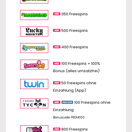
350 Freespins
500 Freespins
400 Freespins
100 Freespins + 100%
Bonus (alles umsatzfrei)
50 Freespins ohne
Einzahlung (App)
100 Freespins ohne
Einzahlung
Bonuscode FREAK100
800 Freespins