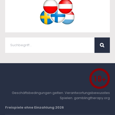
Geschäftsbedingungen gelten. Verantwortungsbewusstes
Spielen.
gamblingtherapy.org
Freispiele ohne Einzahlung 2026