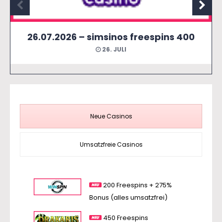
26.07.2026 – simsinos freespins 400
26. JULI
Neue Casinos
Umsatzfreie Casinos
200 Freespins + 275%
Bonus (alles umsatzfrei)
450 Freespins