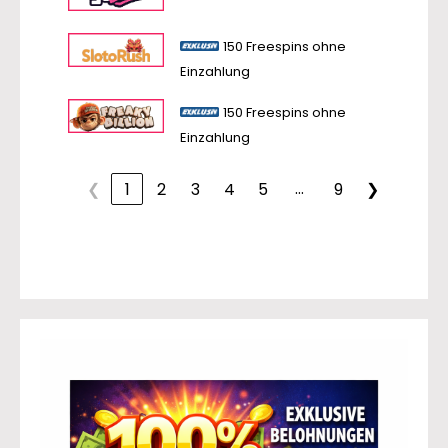
150 Freespins ohne
Einzahlung
150 Freespins ohne
Einzahlung
…
❮
1
2
3
4
5
9
❯