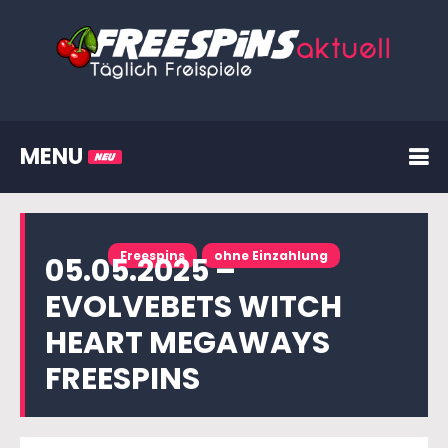
MENU
Freespins
ohne Einzahlung
05.05.2025 –
EVOLVEBETS WITCH
HEART MEGAWAYS
FREESPINS