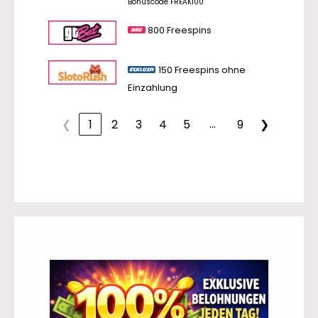
Bonuscode FREAK100
800 Freespins
150 Freespins ohne
Einzahlung
…
❮
1
2
3
4
5
9
❯