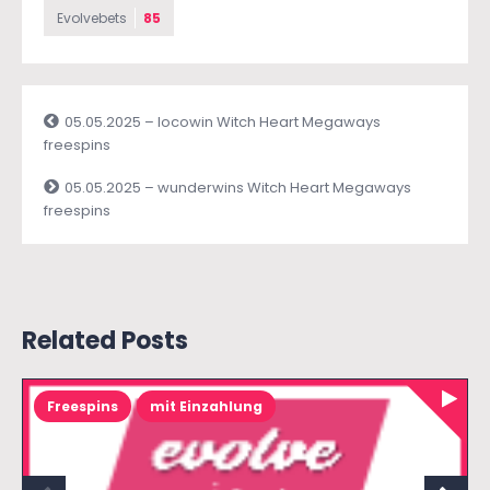
Evolvebets
85
05.05.2025 – locowin Witch Heart Megaways
freespins
05.05.2025 – wunderwins Witch Heart Megaways
freespins
Related Posts
Freespins
mit Einzahlung