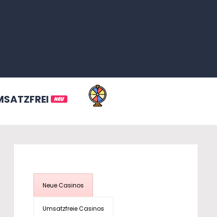
MSATZFREI
Neue Casinos
Umsatzfreie Casinos