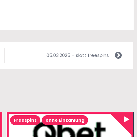
05.03.2025 – slott freespins
Freespins
ohne Einzahlung