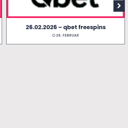
26.02.2026 – qbet freespins
26. FEBRUAR