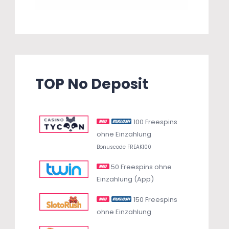
TOP No Deposit
100 Freespins
ohne Einzahlung
Bonuscode FREAK100
50 Freespins ohne
Einzahlung (App)
150 Freespins
ohne Einzahlung