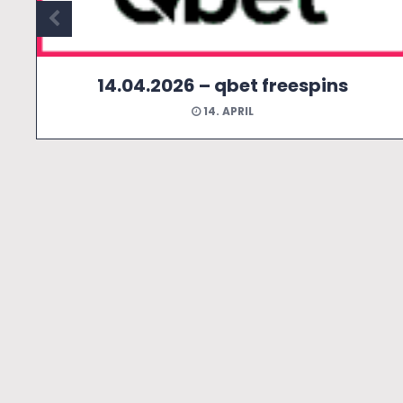
14.04.2026 – qbet freespins
14. APRIL