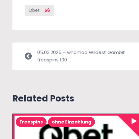
Qbet
56
05.03.2025 – whamoo Wildest Gambit
freespins 100
Related Posts
Freespins
ohne Einzahlung