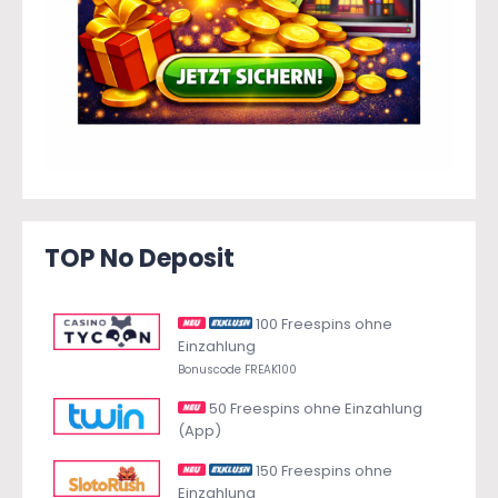
TOP No Deposit
100 Freespins ohne
Einzahlung
Bonuscode FREAK100
50 Freespins ohne Einzahlung
(App)
150 Freespins ohne
Einzahlung