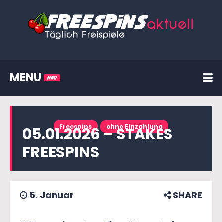
MENU
Freespins
ohne Einzahlung
05.01.2026 – STAKES
FREESPINS
5. Januar
SHARE