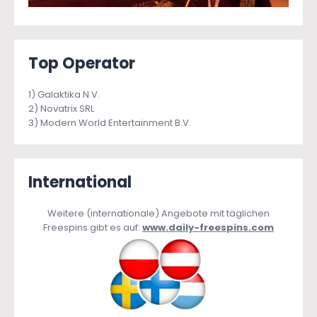
Top Operator
1)
Galaktika N.V.
2)
Novatrix SRL
3)
Modern World Entertainment B.V.
International
Weitere (internationale) Angebote mit täglichen
Freespins gibt es auf:
www.daily-freespins.com