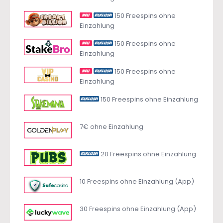
150 Freespins ohne
Einzahlung
150 Freespins ohne
Einzahlung
150 Freespins ohne
Einzahlung
150 Freespins ohne Einzahlung
7€ ohne Einzahlung
20 Freespins ohne Einzahlung
10 Freespins ohne Einzahlung (App)
30 Freespins ohne Einzahlung (App)