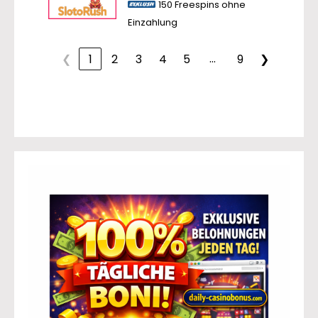
150 Freespins ohne
Einzahlung
…
❮
1
2
3
4
5
9
❯