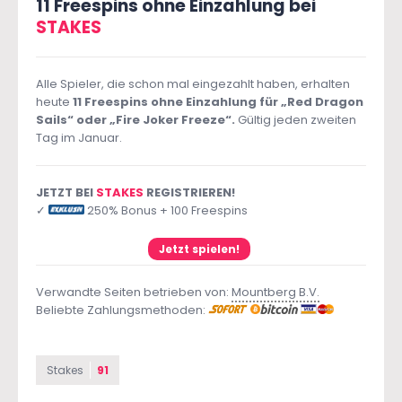
11 Freespins ohne Einzahlung bei
STAKES
Alle Spieler, die schon mal eingezahlt haben, erhalten
heute
11 Freespins ohne Einzahlung für „Red Dragon
Sails“ oder „Fire Joker Freeze“.
Gültig jeden zweiten
Tag im Januar.
JETZT BEI
STAKES
REGISTRIEREN!
✓
250% Bonus + 100 Freespins
Jetzt spielen!
Verwandte Seiten betrieben von:
Mountberg B.V.
Beliebte Zahlungsmethoden:
Stakes
91