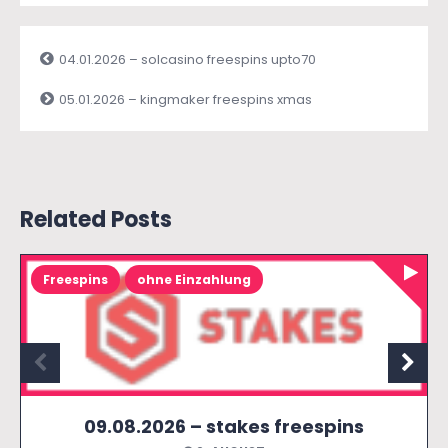
04.01.2026 – solcasino freespins upto70
05.01.2026 – kingmaker freespins xmas
Related Posts
Freespins
ohne Einzahlung
09.08.2026 – stakes freespins