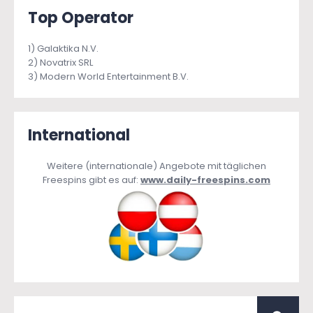
Top Operator
1)
Galaktika N.V.
2)
Novatrix SRL
3)
Modern World Entertainment B.V.
International
Weitere (internationale) Angebote mit täglichen
Freespins gibt es auf:
www.daily-freespins.com