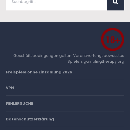
Geschäftsbedingungen gelten. Verantwortungsbewusstes
Spielen.
gamblingtherapy.org
Freispiele ohne Einzahlung 2026
VPN
FEHLERSUCHE
Datenschutzerklärung