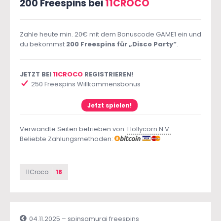
200 Freespins bei
11CROCO
Zahle heute min. 20€ mit dem Bonuscode GAME1 ein und
du bekommst
200 Freespins für „Disco Party“
.
JETZT BEI
11CROCO
REGISTRIEREN!
250 Freespins Willkommensbonus
Jetzt spielen!
Verwandte Seiten betrieben von:
Hollycorn N.V.
Beliebte Zahlungsmethoden:
11Croco
18
04.11.2025 – spinsamurai freespins