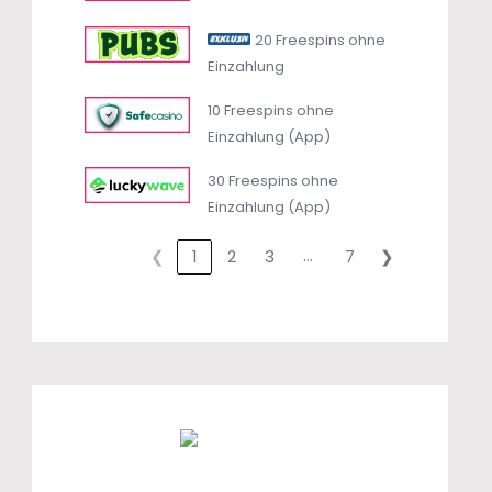
20 Freespins ohne
Einzahlung
10 Freespins ohne
Einzahlung (App)
30 Freespins ohne
Einzahlung (App)
…
❮
1
2
3
7
❯