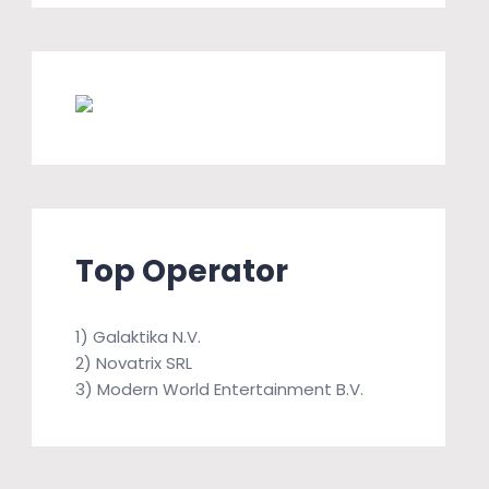
Top Operator
1)
Galaktika N.V.
2)
Novatrix SRL
3)
Modern World Entertainment B.V.