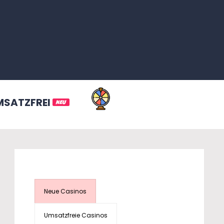
MSATZFREI
Neue Casinos
Umsatzfreie Casinos