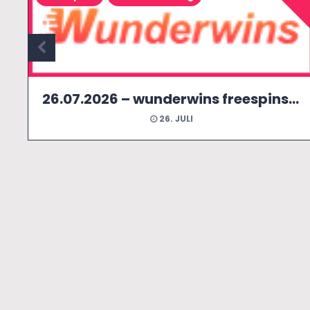
26.07.2026 – wunderwins freespins 100
26. JULI