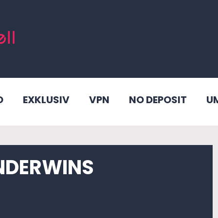
O
EXKLUSIV
VPN
NO DEPOSIT
U
NDERWINS